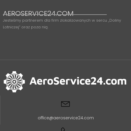
AEROSERVICE24.COM
Jesteśmy partnerem dla firm zlokalizowanych w sercu „Doliny
Lotniczej” oraz poza nią.
office@aeroservice24.com